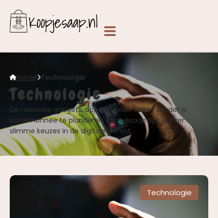
Home
Technologie
Technologie
De nieuwste gadgets, apps en tech-hacks zonder je
portemonnee te plunderen. Koopjesaap tipt je over
slimme keuzes in de digitale wereld.
Technologie